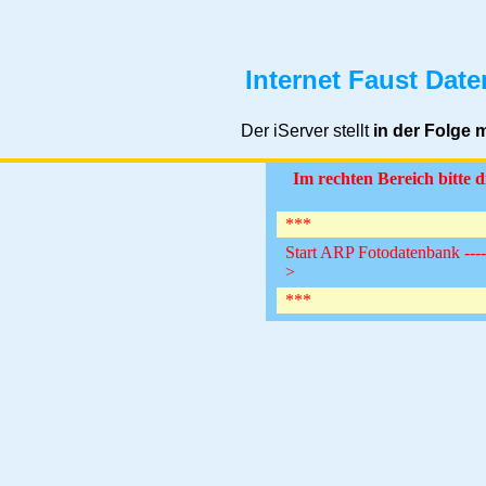
Internet Faust Dat
Der iServer stellt
in der Folge 
Im rechten Bereich bitte
***
Start ARP Fotodatenbank -------
>
***